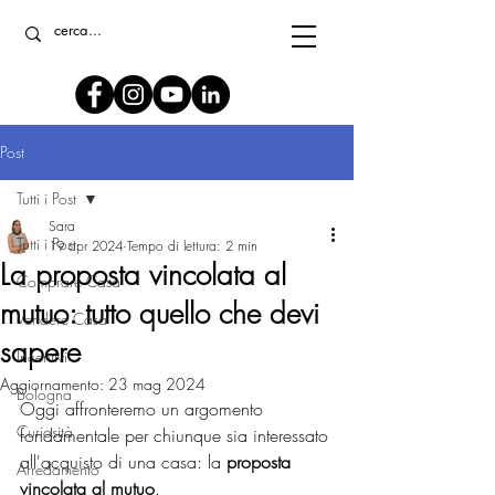
Post
Tutti i Post
Sara
Tutti i Post
19 apr 2024
Tempo di lettura: 2 min
La proposta vincolata al
Comprare Casa
mutuo: tutto quello che devi
Vendere Casa
sapere
Incentivi
Aggiornamento:
23 mag 2024
Bologna
Oggi affronteremo un argomento 
Curiosità
fondamentale per chiunque sia interessato 
all'acquisto di una casa: la 
proposta 
Arredamento
vincolata al mutuo
.