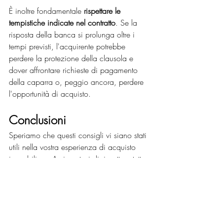
È inoltre fondamentale 
rispettare le 
tempistiche indicate nel contratto
. Se la 
risposta della banca si prolunga oltre i 
tempi previsti, l'acquirente potrebbe 
perdere la protezione della clausola e 
dover affrontare richieste di pagamento 
della caparra o, peggio ancora, perdere 
l'opportunità di acquisto.
Conclusioni
Speriamo che questi consigli vi siano stati 
utili nella vostra esperienza di acquisto 
immobiliare. Assicuratevi di rispettare tutte 
le precauzioni sopra descritte per 
proteggere i vostri interessi durante 
l'acquisto di una proprietà. Ci vediamo 
nel prossimo articolo!