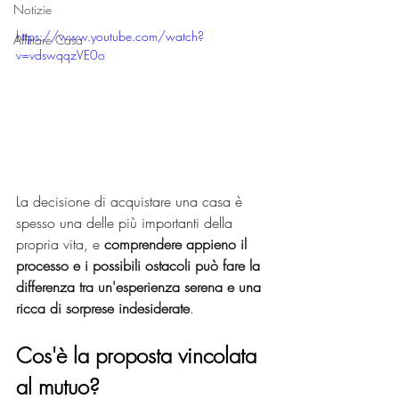
Notizie
https://www.youtube.com/watch?
Affittare Casa
v=vdswqqzVE0o
La decisione di acquistare una casa è 
spesso una delle più importanti della 
propria vita, e 
comprendere appieno il 
processo e i possibili ostacoli può fare la 
differenza tra un'esperienza serena e una 
ricca di sorprese indesiderate
. 
Cos'è la proposta vincolata 
al mutuo?