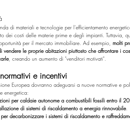
à
da di materiali e tecnologie per l'efficientamento energeti
o dei costi delle materie prime e degli impianti. Tuttavia, q
portunità per il mercato immobiliare. Ad esempio, 
molti pr
vendere le proprie abitazioni piuttosto che affrontare i costi
carle
, creando un aumento di "venditori motivati".
ormativi e incentivi
nione Europea dovranno adeguarsi a nuove normative e poli
ne energetica:
zioni per caldaie autonome a combustibili fossili entro il 2
allazione di sistemi di riscaldamento a energia rinnovabile
.
 per decarbonizzare i sistemi di riscaldamento e raffreddame