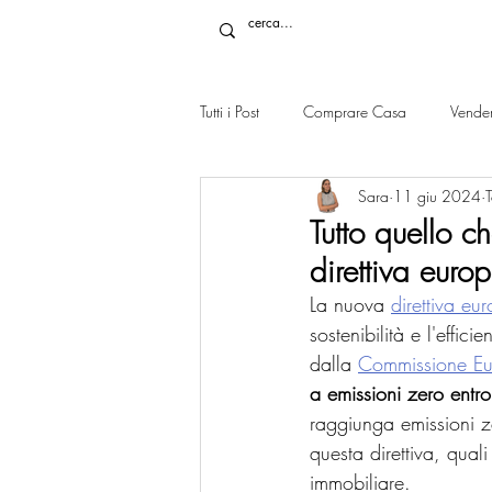
Tutti i Post
Comprare Casa
Vende
Sara
11 giu 2024
T
Tutto quello c
direttiva euro
La nuova 
direttiva eu
sostenibilità e l'effi
dalla 
Commissione E
a emissioni zero entr
raggiunga emissioni z
questa direttiva, quali
immobiliare.