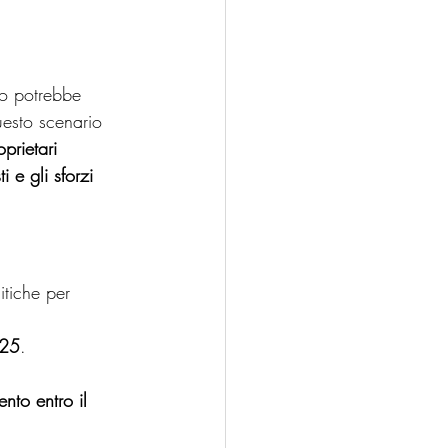
co potrebbe 
uesto scenario 
oprietari 
 e gli sforzi 
tiche per 
025
.
nto entro il 