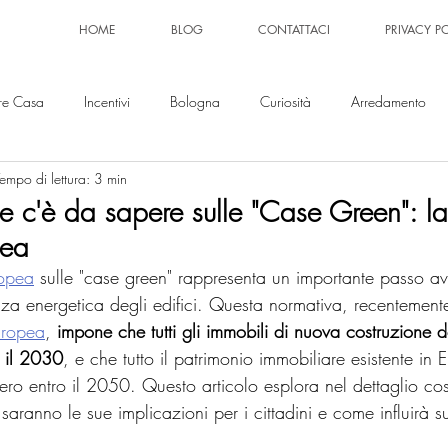
HOME
BLOG
CONTATTACI
PRIVACY P
re Casa
Incentivi
Bologna
Curiosità
Arredamento
empo di lettura: 3 min
he c'è da sapere sulle "Case Green": l
pea
ropea
 sulle "case green" rappresenta un importante passo av
cienza energetica degli edifici. Questa normativa, recentemen
uropea
, 
impone che tutti gli immobili di nuova costruzione 
o il 2030
, e che tutto il patrimonio immobiliare esistente in 
ero entro il 2050. Questo articolo esplora nel dettaglio c
 saranno le sue implicazioni per i cittadini e come influirà su