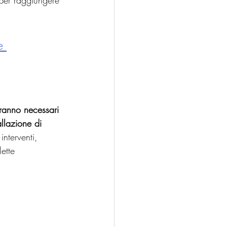
 per raggiungere 
e 
ranno necessari 
allazione di 
interventi, 
ette 