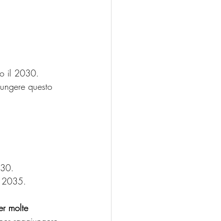
ro il 2030.
ungere questo 
030.
l 2035.
er molte 