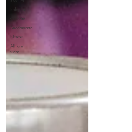
Incentivi
Bologna
Curiosità
Arredamento
Notizie
Affittare
Casa