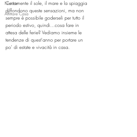
Certamente il sole, il mare e la spiaggia 
Notizie
diffondono queste sensazioni, ma non 
Affittare Casa
sempre è possibile goderseli per tutto il 
periodo estivo, quindi...cosa fare in 
attesa delle ferie? Vediamo insieme le 
tendenze di quest'anno per portare un 
po' di estate e vivacità in casa.