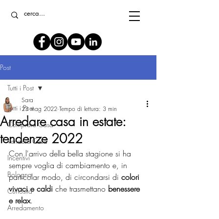
Post
Tutti i Post
Sara
Tutti i Post
23 mag 2022
Tempo di lettura: 3 min
Arredare casa in estate:
Comprare Casa
tendenze 2022
Vendere Casa
Con l'arrivo della bella stagione si ha 
Incentivi
sempre voglia di cambiamento e, in 
Bologna
particolar modo, di circondarsi di 
colori 
vivaci e caldi
 che trasmettano 
benessere 
Curiosità
e relax
.
Arredamento