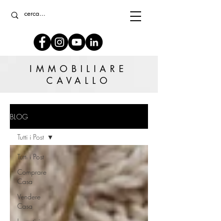
IMMOBILIARE
CAVALLO
BLOG
Tutti i Post
Tutti i Post
Comprare
Casa
Vendere
Casa