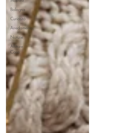
Incentivi
Bologna
Curiosità
Arredamento
Notizie
Affittare
Casa