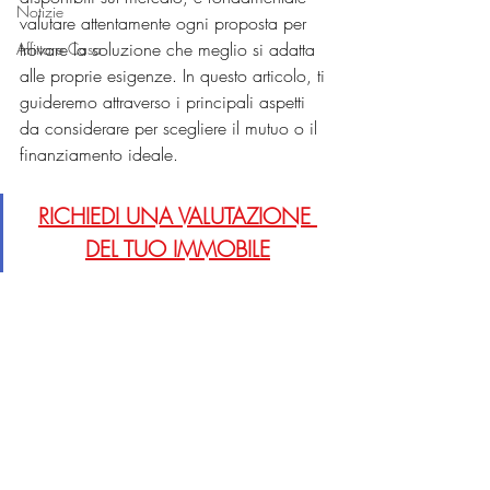
Notizie
valutare attentamente ogni proposta per 
trovare la soluzione che meglio si adatta 
Affittare Casa
alle proprie esigenze. In questo articolo, ti 
guideremo attraverso i principali aspetti 
da considerare per scegliere il mutuo o il 
finanziamento ideale.
RICHIEDI UNA VALUTAZIONE 
DEL TUO IMMOBILE