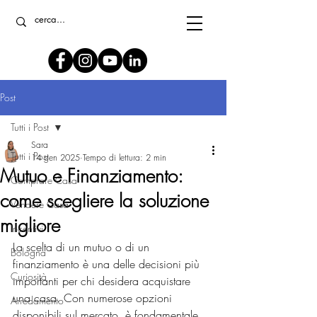
Post
Tutti i Post
Sara
Tutti i Post
14 gen 2025
Tempo di lettura: 2 min
Mutuo e Finanziamento:
Comprare Casa
come scegliere la soluzione
Vendere Casa
migliore
Incentivi
La scelta di un mutuo o di un 
Bologna
finanziamento è una delle decisioni più 
Curiosità
importanti per chi desidera acquistare 
una casa. Con numerose opzioni 
Arredamento
disponibili sul mercato, è fondamentale 