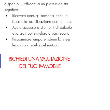
disponibili. Affidarti a un professionista 
significa:
Ricevere consigli personalizzati in 
base alla tua situazione economica.
Avere accesso a strumenti di calcolo 
avanzati per simulare diversi scenari.
Risparmiare tempo e ridurre lo stress 
legato alla scelta del mutuo.
RICHIEDI UNA VALUTAZIONE 
DEL TUO IMMOBILE
Mutuo e Finanziamento: 
conclusione
Scegliere il mutuo o il finanziamento 
migliore non è un’impresa impossibile, 
ma richiede attenzione, analisi e 