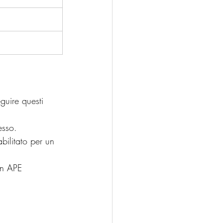
guire questi 
esso.
abilitato per un 
Un APE 