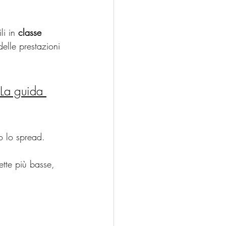
i in 
classe 
delle prestazioni 
 La guida 
o lo spread. 
ette più basse, 