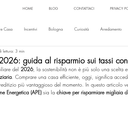
HOME
BLOG
CONTATTACI
PRIVACY P
re Casa
Incentivi
Bologna
Curiosità
Arredamento
 lettura: 3 min
026: guida al risparmio sui tassi con
iare del
 2026
, la sostenibilità non è più solo una scelta 
ziaria
. Comprare una casa efficiente, oggi, significa acced
creditizio più vantaggioso del momento. In questo articolo
one Energetica (APE)
 sia la 
chiave per risparmiare migliaia d