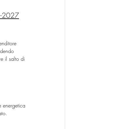
25-2027
enditore 
vedendo 
 il salto di 
e energetica 
ato.