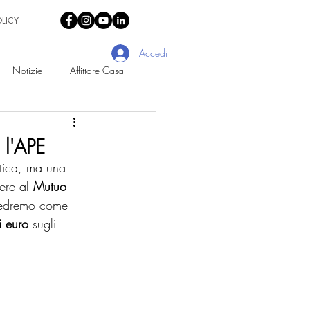
OLICY
Accedi
Notizie
Affittare Casa
 l'APE
etica, ma una 
ere al 
Mutuo 
 vedremo come 
i euro
 sugli 