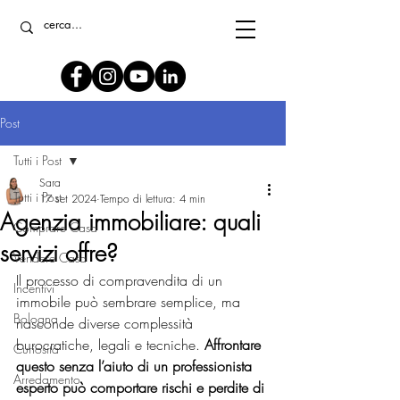
Post
Tutti i Post
Sara
Tutti i Post
17 set 2024
Tempo di lettura: 4 min
Agenzia immobiliare: quali
Comprare Casa
servizi offre?
Vendere Casa
Il processo di compravendita di un 
Incentivi
immobile può sembrare semplice, ma 
Bologna
nasconde diverse complessità 
burocratiche, legali e tecniche. 
Affrontare 
Curiosità
questo senza l’aiuto di un professionista 
Arredamento
esperto può comportare rischi e perdite di 