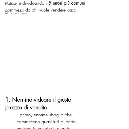
mano, individuando i 
5 errori più comuni
Notizie
commessi da chi vuole vendere casa.
Affittare Casa
1. Non individuare il giusto 
prezzo di vendita
Il primo, enorme sbaglio che 
commettono quasi tutti quando 
mettono in vendita il proprio 