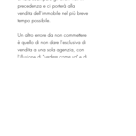
precedenza e ci porterà alla 
vendita dell'immobile nel più breve 
tempo possibile.
Un altro errore da non commettere 
è quello di non dare l'esclusiva di 
vendita a una sola agenzia, con 
l'illusione di "
vedere come va
" e di 
cercare di ottenere un prezzo più 
alto.
Per quante promesse ti possa fare, 
un’agenzia che non ha l’esclusiva 
di vendita investirà meno sforzi ed 
energie nella presentazione del tuo 
immobile
. 
Perché?
 Perché 
ovviamente nessuno investirebbe il 
100% delle sue competenze, 
rischiando di non concludere 