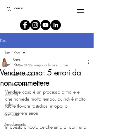
Post
Tutti i Post
Sara
Tutti i Post
13 giu 2022
Tempo di lettura: 3 min
Vendere casa: 5 errori da
Comprare Casa
non commettere
Vendere Casa
Vendere casa è un processo difficile e 
Incentivi
che richiede molto tempo, quindi è molto 
Bologna
facile trovare fastidiosi intoppi o 
commettere errori. 
Curiosità
Arredamento
In questo articolo cercheremo di darti una 