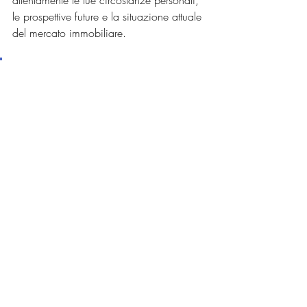
attentamente le tue circostanze personali, 
le prospettive future e la situazione attuale 
del mercato immobiliare.
RICHIEDI UNA VALUTAZIONE 
DEL TUO IMMOBILE
La risposta a questa domanda complessa 
dipende da vari fattori. 
Prenditi il tempo 
necessario per ponderare le opzioni
, 
analizzare attentamente i dettagli 
finanziari e fare una scelta che rispecchi 
le tue esigenze e gli obiettivi di vita.
mercato immobiliare
comprare casa
affittare casa
affitto
2024
mutuo
affitto bologna
immobili
guida
guida completa
scelte immobiliari
acquisto immobile
acquisti immobiliari
regola del 3%
Comprare Casa
Affittare Casa