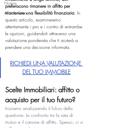
Notizie
preferiscono rimanere in affitto per 
mantenere una flessibilità finanziaria
. In 
Affittare Casa
questo articolo, esamineremo 
attentamente i pro e i contro di entrambe 
le opzioni, guidandoti attraverso una 
valutazione ponderata che ti aiuterà a 
prendere una decisione informata.
RICHIEDI UNA VALUTAZIONE 
DEL TUO IMMOBILE
Scelte Immobiliari: affitto o 
acquisto per il tuo futuro? 
Iniziamo analizzando il fulcro della 
questione: la confronto tra la rata di 
mutuo e il canone di affitto. Spesso, ci si 