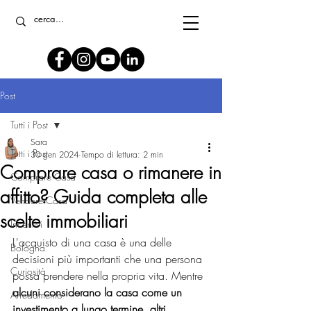
Post
Tutti i Post
Sara
Tutti i Post
30 gen 2024
Tempo di lettura: 2 min
Comprare casa o rimanere in
Comprare Casa
affitto? Guida completa alle
Vendere Casa
scelte immobiliari
Incentivi
L'acquisto di una casa è una delle 
Bologna
decisioni più importanti che una persona 
Curiosità
possa prendere nella propria vita. Mentre 
alcuni considerano la casa come un 
Arredamento
investimento a lungo termine, altri 