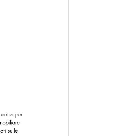
ovativi per 
mobiliare 
ti sulle 