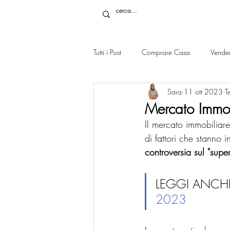
Tutti i Post
Comprare Casa
Vende
Sara
11 ott 2023
T
Mercato Immob
Il mercato immobiliare
di fattori che stanno 
controversia sul "supe
LEGGI ANCHE
2023