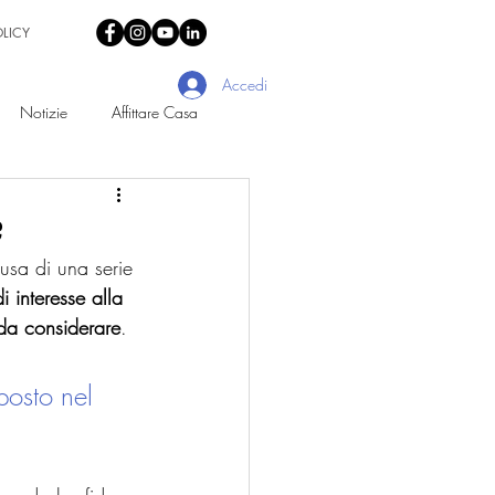
OLICY
Accedi
Notizie
Affittare Casa
?
ausa di una serie 
i interesse alla 
 da considerare
. 
osto nel 