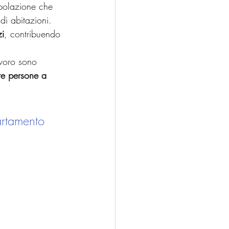
opolazione che 
i abitazioni. 
zi
, contribuendo 
avoro sono 
te persone a 
artamento 