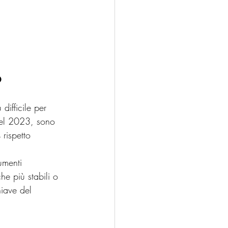
o
difficile per 
 del 2023, sono 
 rispetto 
umenti 
e più stabili o 
hiave del 