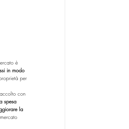
ercato è 
assi in modo 
proprietà per 
 accolto con 
va spesa 
ggiorare la 
 mercato 