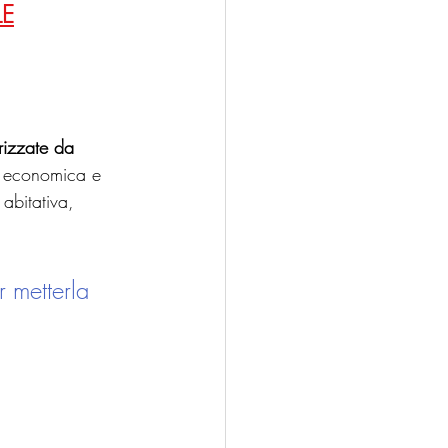
LE
rizzate da 
tà economica e 
abitativa, 
r metterla 