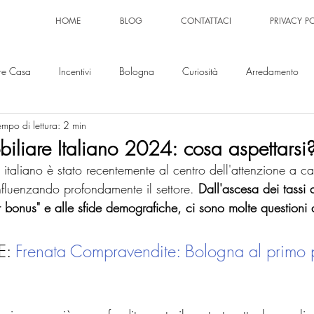
HOME
BLOG
CONTATTACI
PRIVACY P
re Casa
Incentivi
Bologna
Curiosità
Arredamento
empo di lettura: 2 min
iliare Italiano 2024: cosa aspettarsi
 italiano è stato recentemente al centro dell'attenzione a c
influenzando profondamente il settore. 
Dall'ascesa dei tassi d
r bonus" e alle sfide demografiche, ci sono molte questioni
: 
Frenata Compravendite: Bologna al primo p