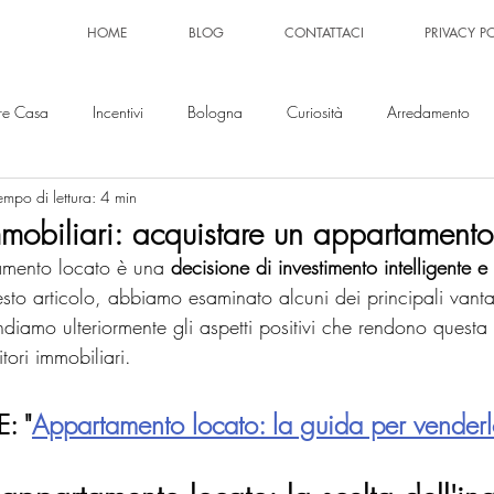
HOME
BLOG
CONTATTACI
PRIVACY P
re Casa
Incentivi
Bologna
Curiosità
Arredamento
empo di lettura: 4 min
mmobiliari: acquistare un appartamento
amento locato è una 
decisione di investimento intelligente e
esto articolo, abbiamo esaminato alcuni dei principali vant
iamo ulteriormente gli aspetti positivi che rendono questa 
itori immobiliari.
: "
Appartamento locato: la guida per vender