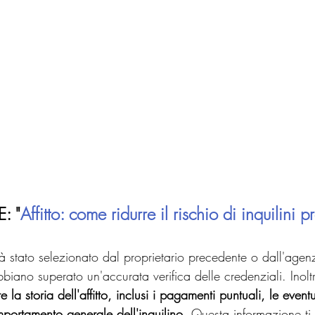
: "
Affitto: come ridurre il rischio di inquilini 
già stato selezionato dal proprietario precedente o dall'agen
iano superato un'accurata verifica delle credenziali. Inoltr
 la storia dell'affitto, inclusi i pagamenti puntuali, le eventu
portamento generale dell'inquilino
. Questa informazione ti