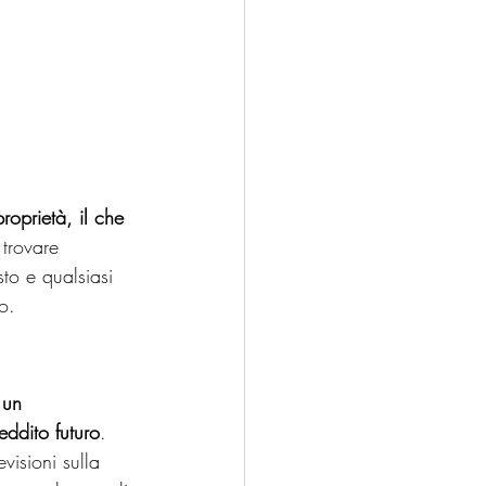
oprietà, il che 
i trovare 
sto e qualsiasi 
o.
un 
ddito futuro
. 
visioni sulla 