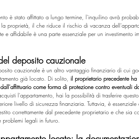
ento è stato affittato a lungo termine, l'inquilino avrà proba
la proprietà, il che riduce il rischio di vacanza dell'appar
te e affidabile è una parte essenziale per un investimento i
 del deposito cauzionale
eposito cauzionale è un altro vantaggio finanziario di cui g
tamento già locato. Di solito, 
il proprietario precedente ha 
dall'affittuario come forma di protezione contro eventuali 
quisti l'appartamento, hai la possibilità di trasferire quest
eriore livello di sicurezza finanziaria. Tuttavia, è essenziale
gestito correttamente dal precedente proprietario e che sia c
e problemi legali in futuro.
appartamento locato: la documentazio