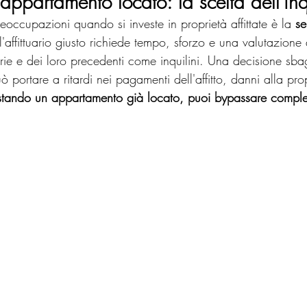
appartamento locato: la scelta dell'inq
occupazioni quando si investe in proprietà affittate è la 
se
 l'affittuario giusto richiede tempo, sforzo e una valutazione
rie e dei loro precedenti come inquilini. Una decisione sbag
uò portare a ritardi nei pagamenti dell'affitto, danni alla propr
stando un appartamento già locato, puoi bypassare comple