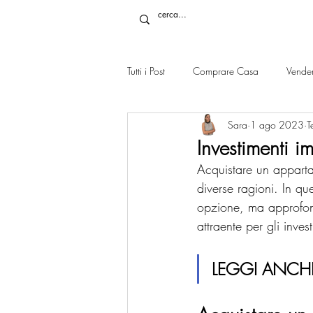
Tutti i Post
Comprare Casa
Vende
Sara
1 ago 2023
T
Investimenti i
Acquistare un appart
diverse ragioni. In qu
opzione, ma approfond
attraente per gli invest
LEGGI ANCHE