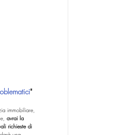
problematici
"
zia immobiliare, 
e, 
avrai la 
ali richieste di 
 darà una 