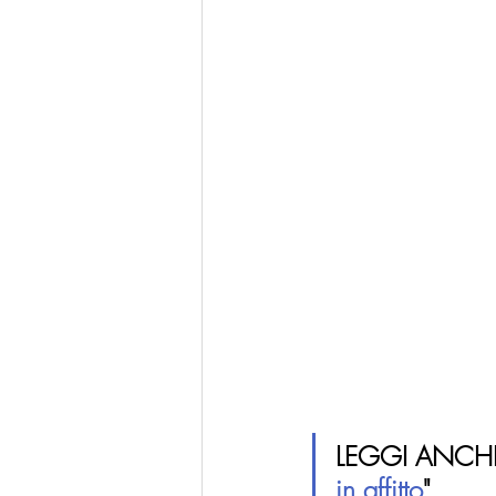
LEGGI ANCHE
in affitto
"