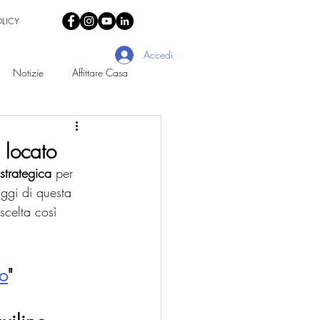
OLICY
Accedi
Notizie
Affittare Casa
 locato
 strategica
 per 
aggi di questa 
scelta così 
lo
"