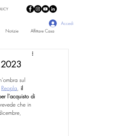
OLICY
Accedi
Notizie
Affittare Casa
l 2023
n'ombra sul 
 
Reopla
, 
il 
er l'acquisto di 
prevede che in 
 dicembre, 