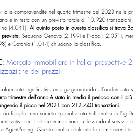
tivi alle compravendite nel quarto trimestre del 2023 nelle pri
lano è in testa con un previsto totale di 10.920 transazioni
ino (4.041). 
Al quinto posto in questa classifica si trova 
previste
. Seguono Genova (2.199) e Napoli (2.051), men
98) e Catania (1.014) chiudono la classifica.
: 
Mercato immobiliare in Italia: prospettive 
lizzazione dei prezzi
ticolarmente significativo emerge guardando all'andamento s
o trimestre dell'anno è stato in media il periodo con il più
ungendo il picco nel 2021 con 212.740 transazioni
.
tto da Reopla, una società specializzata nell'analisi di Big D
nnovativi per il settore immobiliare, utilizzando il servizio o
re AgentPricing. Questa analisi confronta le compravendite 