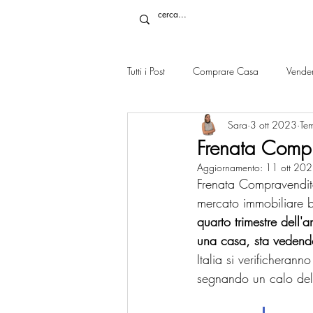
Tutti i Post
Comprare Casa
Vende
Sara
3 ott 2023
Tem
Frenata Compr
Aggiornamento:
11 ott 20
Frenata Compravendit
mercato immobiliare b
quarto trimestre dell'
una casa, sta vedendo 
Italia si verifichera
segnando un calo dell