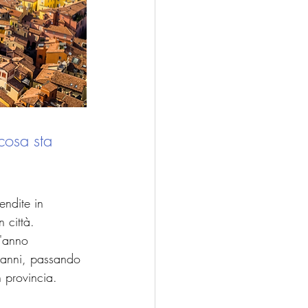
cosa sta 
ndite in 
 città. 
l'anno 
 anni, passando 
 provincia.