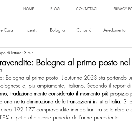
HOME
BLOG
CONTATTACI
PRIVACY P
re Casa
Incentivi
Bologna
Curiosità
Arredamento
po di lettura: 3 min
avendite: Bologna al primo posto ne
23
e: Bologna al primo posto. L'autunno 2023 sta portando u
olognese e, più ampiamente, italiano. Secondo il report di
anno, tradizionalmente considerato il momento più propizio p
una netta diminuzione delle transazioni in tutta Italia
. Si 
nno circa 192.177 compravendite immobiliari tra settembre e
'8% rispetto allo stesso periodo dell'anno precedente.