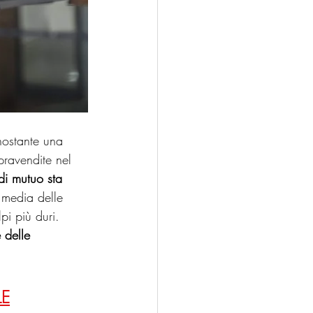
nostante una 
ravendite nel 
di mutuo sta 
 media delle 
pi più duri. 
 delle 
LE