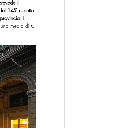
prevede il 
el 14% rispetto 
 provincia
. I 
n una media di € 