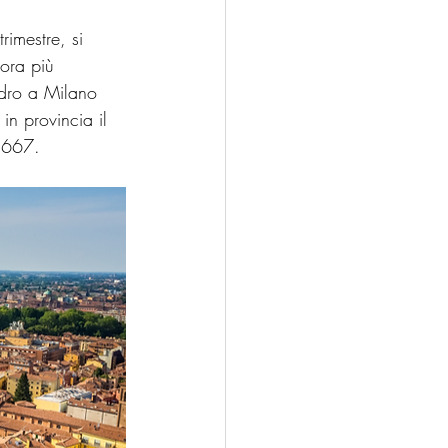
imestre, si 
ora più 
adro a Milano 
n provincia il 
1.667.