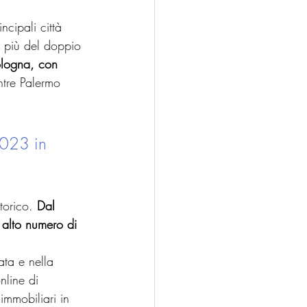
ncipali città 
, più del doppio 
Bologna, con 
tre Palermo 
2023 in 
torico. 
Dal 
 alto numero di 
ata e nella 
nline di 
immobiliari in 