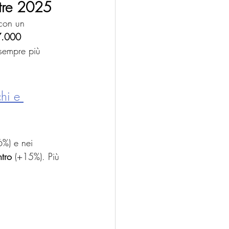
stre 2025
con un 
.000 
sempre più 
hi e 
%) e nei 
tro
 (+15%). Più 