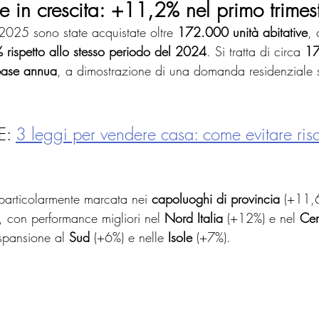
 in crescita: +11,2% nel primo trime
025 sono state acquistate oltre 
172.000 unità abitative
, 
 rispetto allo stesso periodo del 2024
. Si tratta di circa 
17
 base annua
, a dimostrazione di una domanda residenziale 
: 
3 leggi per vendere casa: come evitare risc
a particolarmente marcata nei 
capoluoghi di provincia
 (+11,6
, con performance migliori nel 
Nord Italia
 (+12%) e nel 
Cen
spansione al 
Sud
 (+6%) e nelle 
Isole
 (+7%).