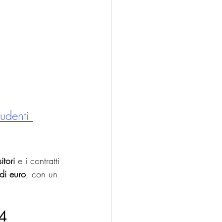
tudenti 
itori
 e i contratti 
 di euro
, con un 
24