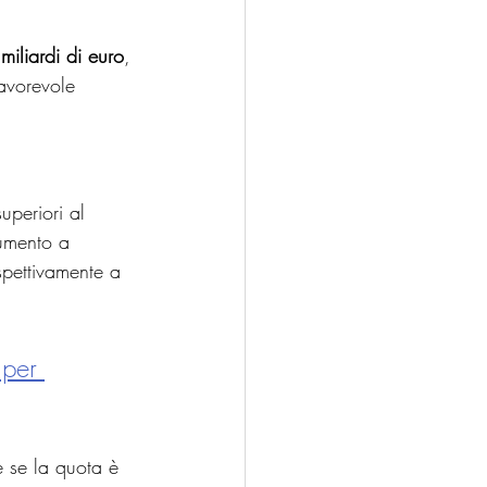
miliardi di euro
, 
avorevole 
uperiori al 
aumento a 
pettivamente a 
 per 
 se la quota è 