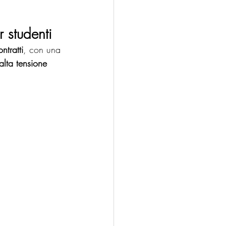
 studenti
tratti
, con una 
alta tensione 