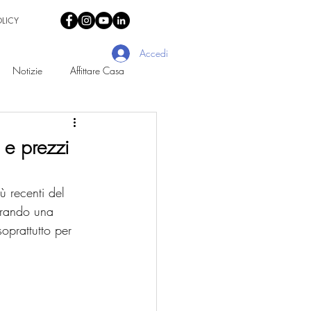
OLICY
Accedi
Notizie
Affittare Casa
e prezzi
ù recenti del 
trando una 
oprattutto per 