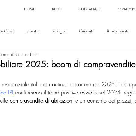
HOME
BLOG
CONTATTACI
PRIVACY P
re Casa
Incentivi
Bologna
Curiosità
Arredamento
empo di lettura: 3 min
iliare 2025: boom di compravendite 
 residenziale italiano continua a correre nel 2025. I dati pi
po IPI
 confermano il trend positivo avviato nel 2024, regis
elle 
compravendite di abitazioni
 e un aumento dei prezzi, s