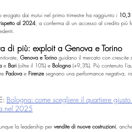
o erogato dai mutui nel primo trimestre ha raggiunto i 
10,3 
 rispetto al 2024
, a conferma di un accesso al credito più f
edenti.
a di più: exploit a Genova e Torino
nitorate, 
Genova e Torino
 guidano il mercato con crescite s
a
 e 
Bari
 (oltre il 10%) e 
Bologna
 (+9,3%). Più contenuto l’
re 
Padova
 e 
Firenze
 segnano una performance negativa, ris
: 
Bologna: come scegliere il quartiere giusto
sa nel 2025
nque la leadership per 
vendite di nuove costruzioni
, anche