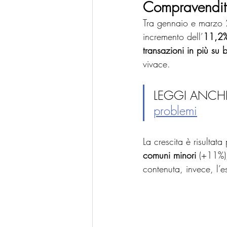
Compravendite
Tra gennaio e marzo 2
incremento dell’
11,2%
transazioni in più su
vivace.
LEGGI ANCHE
problemi
La crescita è risultat
comuni minori
 (+11%)
contenuta, invece, l’e