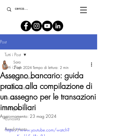
Post
Tutti i Post
Sara
Tutti i Post
2 apr 2024
Tempo di lettura: 2 min
Assegno bancario: guida
Comprare Casa
pratica alla compilazione di
Vendere Casa
un assegno per le transazioni
Incentivi
immobiliari
Bologna
Aggiornamento:
23 mag 2024
Curiosità
Arredamento
https://www.youtube.com/watch?