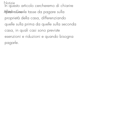
Notizie
In questo articolo cercheremo di chiarire 
quali sono le tasse da pagare sulla 
Affittare Casa
proprietà della casa, differenziando 
quelle sulla prima da quelle sulla seconda 
casa, in quali casi sono previste 
esenzioni e riduzioni e quando bisogna 
pagarle. 