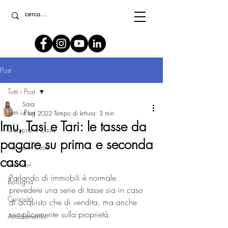
Post
Tutti i Post
Sara
Tutti i Post
4 lug 2022
Tempo di lettura: 3 min
Imu, Tasi e Tari: le tasse da
Comprare Casa
pagare su prima e seconda
Vendere Casa
casa
Incentivi
Parlando di immobili è normale 
Bologna
prevedere una serie di tasse sia in caso 
Curiosità
di acquisto che di vendita, ma anche 
semplicemente sulla proprietà. 
Arredamento