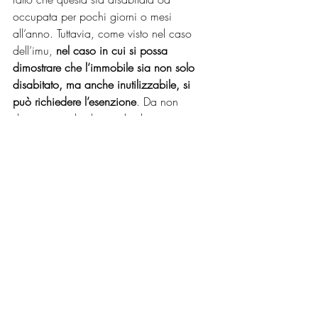
occupata per pochi giorni o mesi 
all’anno. Tuttavia, come visto nel caso 
dell’imu, 
nel caso in cui si possa 
dimostrare che l’immobile sia non solo 
disabitato, ma anche inutilizzabile, si 
può richiedere l’esenzione
. Da non 
dimenticare: la domanda di esenzione 
Tari deve essere inviata entro il 31 Marzo 
dell’anno per cui si richiede la 
prestazione. 
LEGGI ANCHE 
"Energia: come 
risparmiarla e come risparmiare"
Entro quando vanno pagate 
queste tasse?
L’Imu e la Tasi si versano in due rate: una 